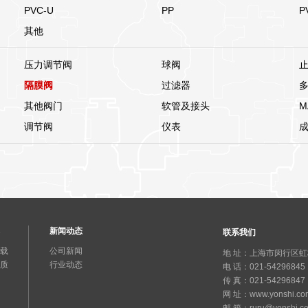
PVC-U
PP
P
其他
压力调节阀
球阀
隔膜阀
过滤器
其他阀门
软管及接头
M
调节阀
仪表
新闻动态
联系我们
载
公司新闻
地 址：上海市闵行区虹梅南
质
行业动态
电 话：021-54296845
传 真：021-54296847
网 址：www.yonshi.co