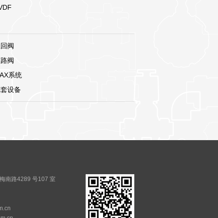
VDF
止回阀
多路阀
AX系统
成套设备
路4289 号107 室
m.cn