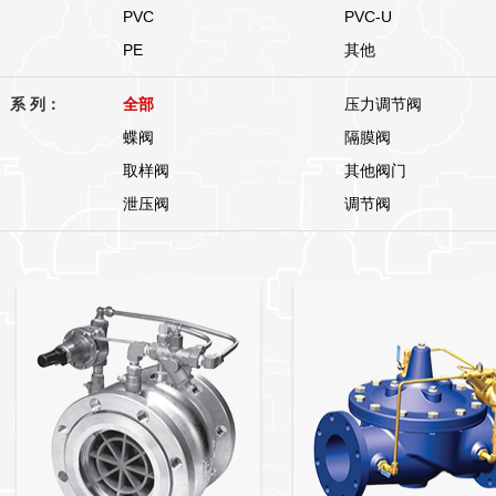
PVC
PVC-U
PE
其他
系 列：
全部
压力调节阀
蝶阀
隔膜阀
取样阀
其他阀门
泄压阀
调节阀