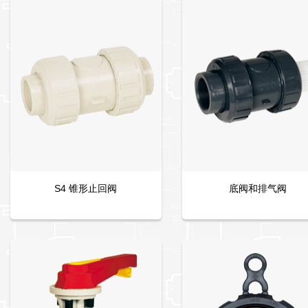
S4 锥形止回阀
底阀和排气阀