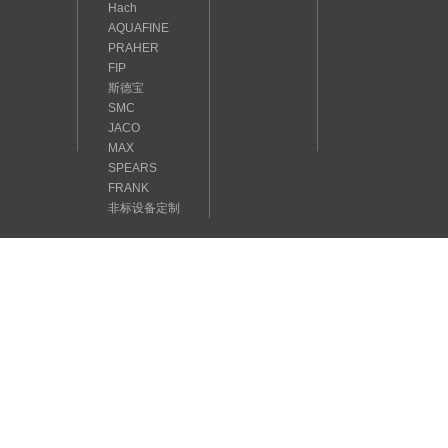
Hach
AQUAFINE
PRAHER
FIP
斯德宝
SMC
JACO
MAX
SPEARS
FRANK
非标设备定制